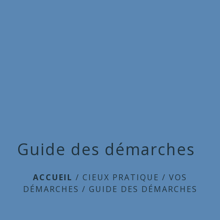
Commune
de
menu
Cieux
Guide des démarches
ACCUEIL
/
CIEUX PRATIQUE
/
VOS
DÉMARCHES
/
GUIDE DES DÉMARCHES