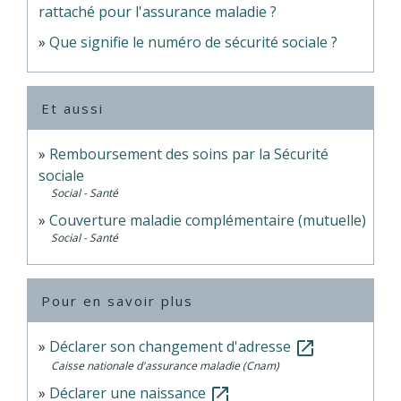
rattaché pour l'assurance maladie ?
Que signifie le numéro de sécurité sociale ?
Et aussi
Remboursement des soins par la Sécurité
sociale
Social - Santé
Couverture maladie complémentaire (mutuelle)
Social - Santé
Pour en savoir plus
Déclarer son changement d'adresse
open_in_new
Caisse nationale d'assurance maladie (Cnam)
Déclarer une naissance
open_in_new