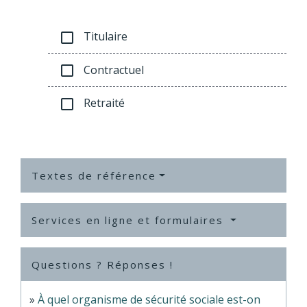
Titulaire
check_box_outline_blank
Contractuel
check_box_outline_blank
Retraité
check_box_outline_blank
Textes de référence
Services en ligne et formulaires
Questions ? Réponses !
À quel organisme de sécurité sociale est-on