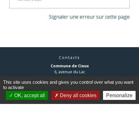
Signaler une erreur sur cette page
Contacts
Commune de Cieux
6, avenue du Lac
87520 Cieux - FRANCE
This site uses cookies and gives you control over what you want
+33 5 55 03 30 28
to activate
Contact par formulaire
OK, accept all
Deny all cookies
Personalize