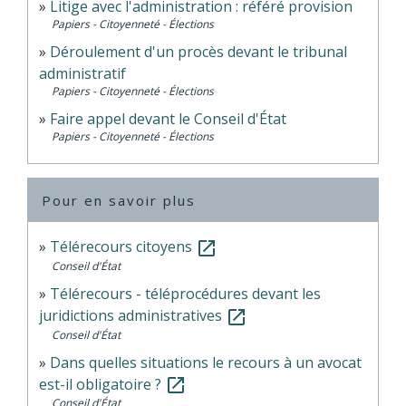
Litige avec l'administration : référé provision
Papiers - Citoyenneté - Élections
Déroulement d'un procès devant le tribunal
administratif
Papiers - Citoyenneté - Élections
Faire appel devant le Conseil d'État
Papiers - Citoyenneté - Élections
Pour en savoir plus
Télérecours citoyens
open_in_new
Conseil d'État
Télérecours - téléprocédures devant les
juridictions administratives
open_in_new
Conseil d'État
Dans quelles situations le recours à un avocat
est-il obligatoire ?
open_in_new
Conseil d'État