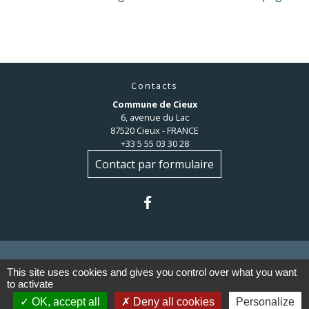
Contacts
Commune de Cieux
6, avenue du Lac
87520 Cieux - FRANCE
+33 5 55 03 30 28
Contact par formulaire
This site uses cookies and gives you control over what you want
to activate
Liens
OK, accept all
Deny all cookies
Personalize