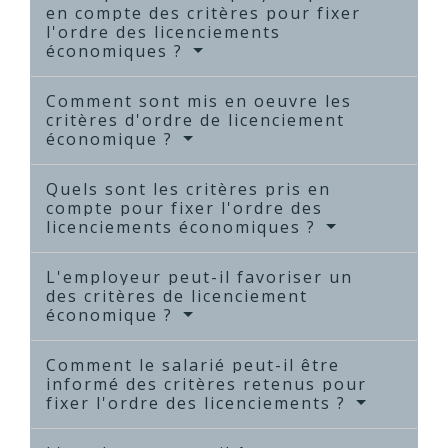
en compte des critères pour fixer
l'ordre des licenciements
économiques ?
Comment sont mis en oeuvre les
critères d'ordre de licenciement
économique ?
Quels sont les critères pris en
compte pour fixer l'ordre des
licenciements économiques ?
L'employeur peut-il favoriser un
des critères de licenciement
économique ?
Comment le salarié peut-il être
informé des critères retenus pour
fixer l'ordre des licenciements ?