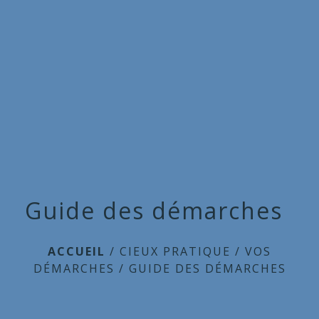
Commune
de
menu
Cieux
Guide des démarches
ACCUEIL
/
CIEUX PRATIQUE
/
VOS
DÉMARCHES
/
GUIDE DES DÉMARCHES