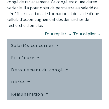
congé de reclassement. Ce congé est d'une durée
variable. Il a pour objet de permettre au salarié de
bénéficier d'actions de formation et de l'aide d'une
cellule d'accompagnement des démarches de
recherche d'emploi.
Tout replier
Tout déplier
keyboard_arrow_up
keyboard_arrow_down
Salariés concernés
Procédure
Déroulement du congé
Durée
Rémunération