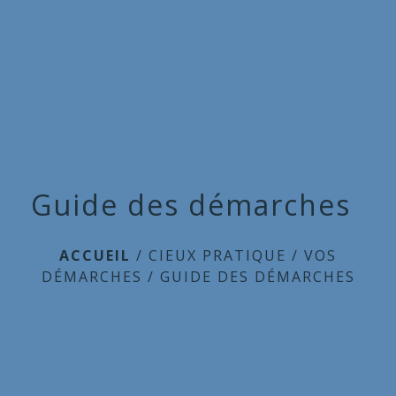
Commune
de
menu
Cieux
Guide des démarches
ACCUEIL
/
CIEUX PRATIQUE
/
VOS
DÉMARCHES
/
GUIDE DES DÉMARCHES