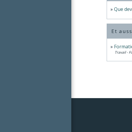
Que devi
Et auss
Formati
Travail - 