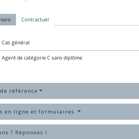
naire
Contractuel
Cas général
Agent de catégorie C sans diplôme
 de référence
s en ligne et formulaires
ons ? Réponses !