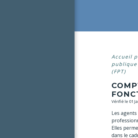
Accueil p
publiqu
(FPT)
COMP
FONCT
Vérifié le 01 J
Les agents 
profession
Elles perme
dans le cad