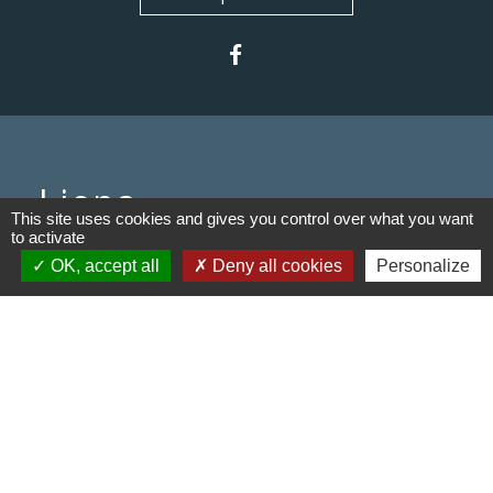
Liens
This site uses cookies and gives you control over what you want
to activate
Communauté de communes du
OK, accept all
Deny all cookies
Personalize
Haut Limousin
Le tourisme en Haut Limousin
Conservatoire d'espaces
naturels en Limousin
Conseil départemental de la
Haute-Vienne