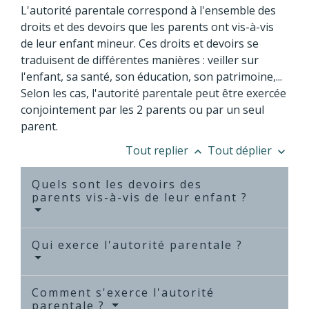
L'autorité parentale correspond à l'ensemble des
droits et des devoirs que les parents ont vis-à-vis
de leur enfant mineur. Ces droits et devoirs se
traduisent de différentes manières : veiller sur
l'enfant, sa santé, son éducation, son patrimoine,...
Selon les cas, l'autorité parentale peut être exercée
conjointement par les 2 parents ou par un seul
parent.
Tout replier
Tout déplier
keyboard_arrow_up
keyboard_arrow_down
Quels sont les devoirs des
parents vis-à-vis de leur enfant ?
Qui exerce l'autorité parentale ?
Comment s'exerce l'autorité
parentale ?