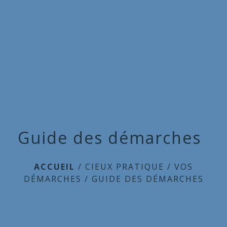
Commune
de
menu
Cieux
Guide des démarches
ACCUEIL
/
CIEUX PRATIQUE
/
VOS
DÉMARCHES
/
GUIDE DES DÉMARCHES