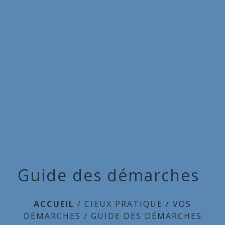
Commune
de
menu
Cieux
Guide des démarches
ACCUEIL
/
CIEUX PRATIQUE
/
VOS
DÉMARCHES
/
GUIDE DES DÉMARCHES