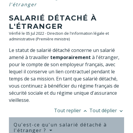
l'étranger
SALARIÉ DÉTACHÉ À
L'ÉTRANGER
Vérifié le 05 Jul 2022 - Direction de l'information légale et
administrative (Première ministre)
Le statut de salarié détaché concerne un salarié
amené à travailler
temporairement
à l'étranger,
pour le compte de son employeur français, avec
lequel il conserve un lien contractuel pendant le
temps de sa mission. En tant que salarié détaché,
vous continuez à bénéficier du régime français de
sécurité sociale et du régime unique d'assurance
vieillesse.
Tout replier
Tout déplier
keyboard_arrow_up
keyboard_arrow_down
Qu'est-ce qu'un salarié détaché à
l'étranger ?