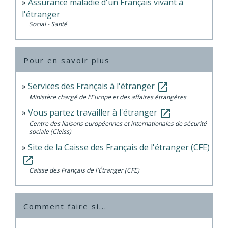
Assurance maladie d'un Français vivant à
l'étranger
Social - Santé
Pour en savoir plus
Services des Français à l'étranger
open_in_new
Ministère chargé de l'Europe et des affaires étrangères
Vous partez travailler à l'étranger
open_in_new
Centre des liaisons européennes et internationales de sécurité
sociale (Cleiss)
Site de la Caisse des Français de l'étranger (CFE)
open_in_new
Caisse des Français de l'Étranger (CFE)
Comment faire si...