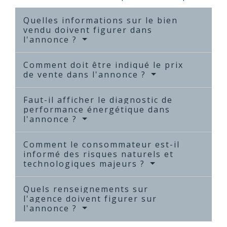
Quelles informations sur le bien
vendu doivent figurer dans
l'annonce ?
Comment doit être indiqué le prix
de vente dans l'annonce ?
Faut-il afficher le diagnostic de
performance énergétique dans
l'annonce ?
Comment le consommateur est-il
informé des risques naturels et
technologiques majeurs ?
Quels renseignements sur
l'agence doivent figurer sur
l'annonce ?