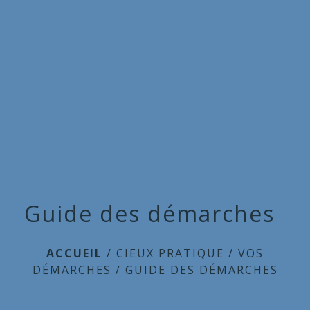
Commune
de
menu
Cieux
Guide des démarches
ACCUEIL
/
CIEUX PRATIQUE
/
VOS
DÉMARCHES
/
GUIDE DES DÉMARCHES