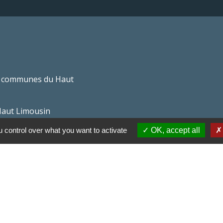
 communes du Haut
Haut Limousin
espaces naturels en
 control over what you want to activate
OK, accept all
ental de la Haute-