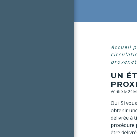
Accueil p
circulat
proxénéti
UN É
PROXÉ
Vérifié le 24 
Oui. Si vou
obtenir un
délivrée à t
procédure p
être délivré