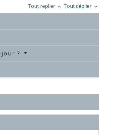
Tout replier
Tout déplier
keyboard_arrow_up
keyboard_arrow_down
éjour ?