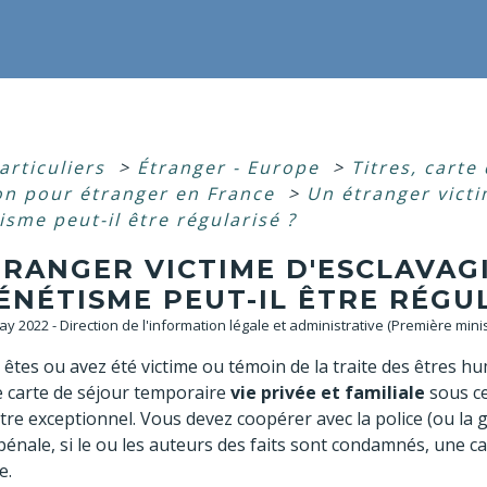
articuliers
>
Étranger - Europe
>
Titres, carte
ion pour étranger en France
>
Un étranger vict
sme peut-il être régularisé ?
TRANGER VICTIME D'ESCLAVAG
NÉTISME PEUT-IL ÊTRE RÉGUL
May 2022 - Direction de l'information légale et administrative (Première minis
s êtes ou avez été victime ou témoin de la traite des êtres
e carte de séjour temporaire
vie privée et familiale
sous ce
itre exceptionnel. Vous devez coopérer avec la police (ou la ge
énale, si le ou les auteurs des faits sont condamnés, une ca
e.