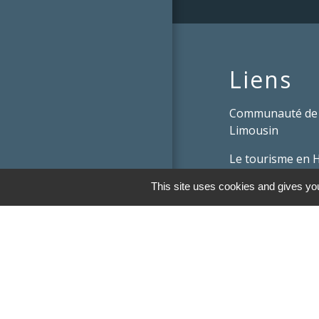
Liens
Communauté de
Limousin
Le tourisme en 
Conservatoire d'
This site uses cookies and gives you
Limousin
Conseil départem
Vienne
Panneau Pocket