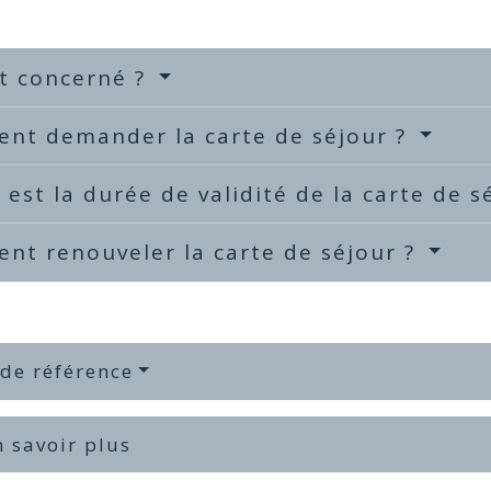
t concerné ?
nt demander la carte de séjour ?
 est la durée de validité de la carte de s
nt renouveler la carte de séjour ?
 de référence
 savoir plus