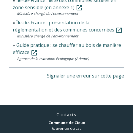
Île-de-France : liste des communes situées en
zone sensible (en annexe 1)
open_in_new
Ministère chargé de l'environnement
Île-de-France : présentation de la
réglementation et des communes concernées
open_in_new
Ministère chargé de l'environnement
Guide pratique : se chauffer au bois de manière
efficace
open_in_new
Agence de la transition écologique (Ademe)
Signaler une erreur sur cette page
Contacts
Commune de Cieux
6, avenue du Lac