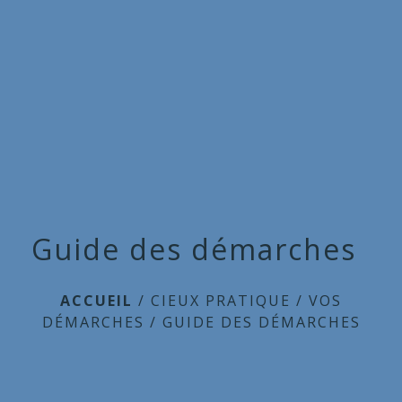
Commune
de
menu
Cieux
Guide des démarches
ACCUEIL
/
CIEUX PRATIQUE
/
VOS
DÉMARCHES
/
GUIDE DES DÉMARCHES