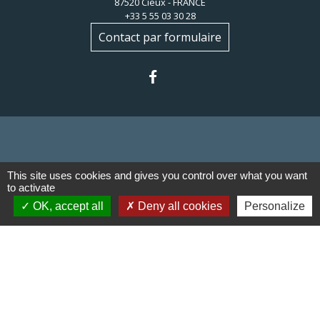
87520 Cieux - FRANCE
+33 5 55 03 30 28
Contact par formulaire
Liens
This site uses cookies and gives you control over what you want
to activate
Communauté de communes du
OK, accept all
Deny all cookies
Personalize
Haut Limousin
Le tourisme en Haut Limousin
Conservatoire d'espaces
naturels en Limousin