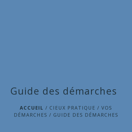
Commune
de
menu
Cieux
Guide des démarches
ACCUEIL
/
CIEUX PRATIQUE
/
VOS
DÉMARCHES
/
GUIDE DES DÉMARCHES