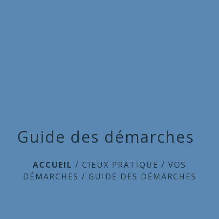
Commune
de
menu
Cieux
Guide des démarches
ACCUEIL
/
CIEUX PRATIQUE
/
VOS
DÉMARCHES
/
GUIDE DES DÉMARCHES