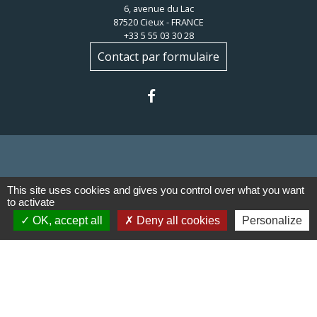
6, avenue du Lac
87520 Cieux - FRANCE
+33 5 55 03 30 28
Contact par formulaire
Liens
This site uses cookies and gives you control over what you want
to activate
OK, accept all
Deny all cookies
Personalize
Communauté de communes du
Haut Limousin
Le tourisme en Haut Limousin
Conservatoire d'espaces
naturels en Limousin