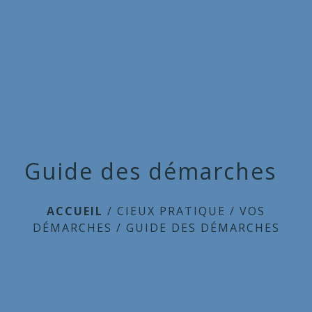
Commune
de
menu
Cieux
Guide des démarches
ACCUEIL
/
CIEUX PRATIQUE
/
VOS
DÉMARCHES
/
GUIDE DES DÉMARCHES