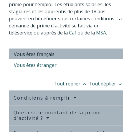
prime pour l'emploi. Les étudiants salariés, les
stagiaires et les apprentis de plus de 18 ans
peuvent en bénéficier sous certaines conditions. La
demande de prime d'activité se fait via un
téléservice ou auprès de la
Caf
ou de la
MSA
.
Vous êtes français
Vous êtes étranger
Tout replier
Tout déplier
keyboard_arrow_up
keyboard_arrow_down
Conditions à remplir
Quel est le montant de la prime
d'activité ?