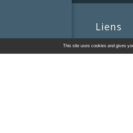
Liens
Communauté de
This site uses cookies and gives you
Limousin
Le tourisme en 
Conservatoire d'
Limousin
Conseil départem
Vienne
Panneau Pocket
Mentions légales