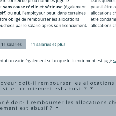
 le conseil de prud'hommes juge le
Dans quelles
t
sans cause réelle et sérieuse
(également
peut-il être
sif
) ou
nul
, l'employeur peut, dans certaines
allocations c
 être obligé de rembourser les allocations
être condam
chées par le salarié après son licenciement.
allocations 
11 salariés
11 salariés et plus
tation varie également selon que le licenciement est jugé
s
oyeur doit-il rembourser les allocation
é si le licenciement est abusif ?
arié doit-il rembourser les allocations c
iement est abusif ?