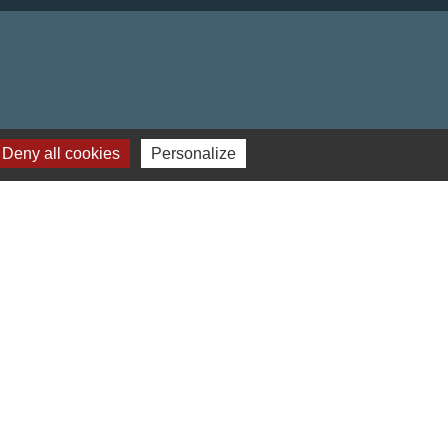
Deny all cookies
Personalize
obile Localiti
-
Plan du site
-
Gestion des cookies