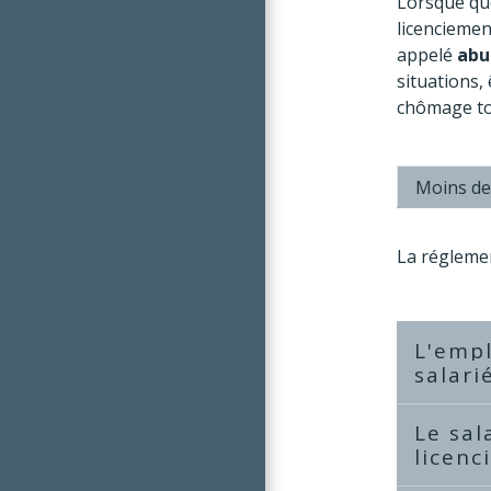
Lorsque que
licenciemen
appelé
abu
situations,
chômage tou
Moins de 
La réglemen
L'empl
salari
Le sal
licenc