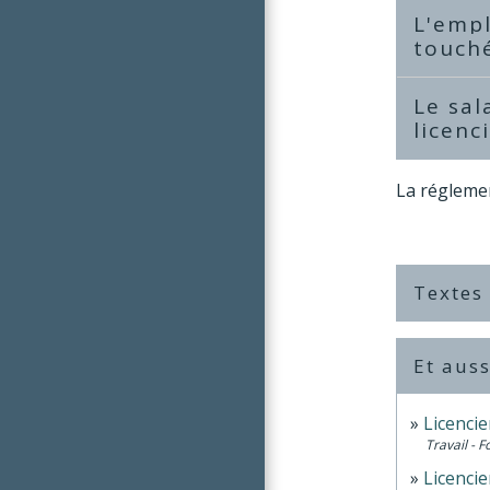
L'empl
touché
Le sal
licenc
La réglemen
Textes
Et auss
Licencie
Travail - 
Licencie