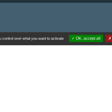
 communes du Haut
 control over what you want to activate
OK, accept all
Haut Limousin
espaces naturels en
ental de la Haute-
-
Politique de confidentialité
-
Accessibilité
-
Application m