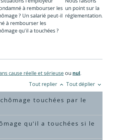
 situations l'employeur
Nous faisons
 condamné à rembourser les
un point sur la
hômage ? Un salarié peut-il
réglementation.
né à rembourser les
chômage qu'il a touchées ?
ans cause réelle et sérieuse
ou
nul
.
Tout replier
Tout déplier
keyboard_arrow_up
keyboard_arrow_down
s chômage touchées par le
hômage qu'il a touchées si le