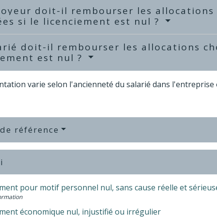
oyeur doit-il rembourser les allocations
es si le licenciement est nul ?
arié doit-il rembourser les allocations c
iement est nul ?
tation varie selon l'ancienneté du salarié dans l'entreprise 
 de référence
i
ment pour motif personnel nul, sans cause réelle et sérieus
Formation
ment économique nul, injustifié ou irrégulier