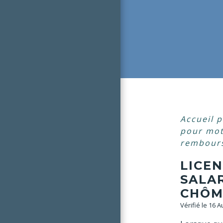
Accueil p
pour mot
rembours
LICEN
SALA
CHÔM
Vérifié le 16 