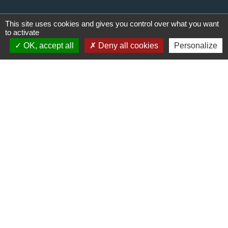
This site uses cookies and gives you control over what you want
to activate
OK, accept all
Deny all cookies
Personalize
Liens
Communauté de communes du
Haut Limousin
Le tourisme en Haut Limousin
Conservatoire d'espaces
naturels en Limousin
Conseil départemental de la
Haute-Vienne
Panneau Pocket
Mentions légales
-
Politique de confidentialité
-