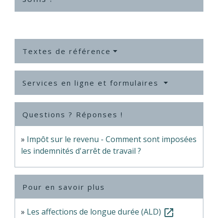
Textes de référence
Services en ligne et formulaires
Questions ? Réponses !
Impôt sur le revenu - Comment sont imposées
les indemnités d'arrêt de travail ?
Pour en savoir plus
Les affections de longue durée (ALD)
open_in_new