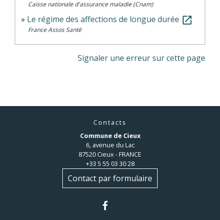
Caisse nationale d'assurance maladie (Cnam)
Le régime des affections de longue durée
open_in_new
France Assos Santé
Signaler une erreur sur cette page
Contacts
Commune de Cieux
6, avenue du Lac
87520 Cieux - FRANCE
+33 5 55 03 30 28
Contact par formulaire