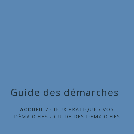
Commune
de
menu
Cieux
Guide des démarches
ACCUEIL
/
CIEUX PRATIQUE
/
VOS
DÉMARCHES
/
GUIDE DES DÉMARCHES