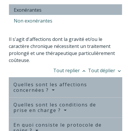
Exonérantes
Non exonérantes
Il s'agit d'affections dont la gravité et/ou le
caractère chronique nécessitent un traitement
prolongé et une thérapeutique particulièrement
coûteuse.
Tout replier
Tout déplier
keyboard_arrow_up
keyboard_arrow_down
Quelles sont les affections
concernées ?
Quelles sont les conditions de
prise en charge ?
En quoi consiste le protocole de
soins ?