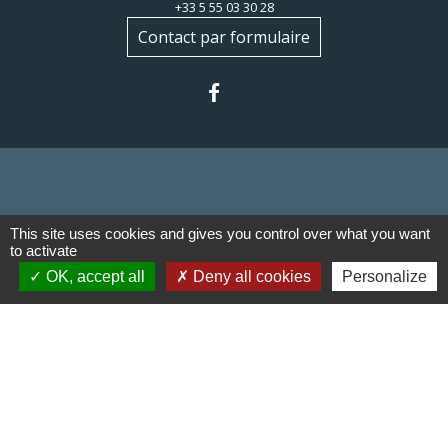
+33 5 55 03 30 28
Contact par formulaire
Liens
This site uses cookies and gives you control over what you want
to activate
Communauté de communes du
OK, accept all
Deny all cookies
Personalize
Haut Limousin
Le tourisme en Haut Limousin
Conservatoire d'espaces
naturels en Limousin
Conseil départemental de la