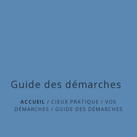
Commune
de
menu
Cieux
Guide des démarches
ACCUEIL
/
CIEUX PRATIQUE
/
VOS
DÉMARCHES
/
GUIDE DES DÉMARCHES