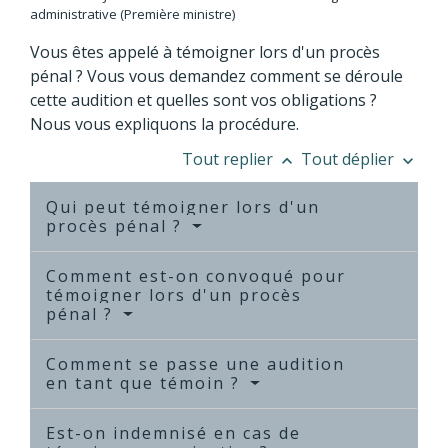
administrative (Première ministre)
Vous êtes appelé à témoigner lors d'un procès
pénal ? Vous vous demandez comment se déroule
cette audition et quelles sont vos obligations ?
Nous vous expliquons la procédure.
Tout replier
Tout déplier
keyboard_arrow_up
keyboard_arrow_down
Qui peut témoigner lors d'un
procès pénal ?
Comment est-on convoqué pour
témoigner lors d'un procès
pénal ?
Comment se passe une audition
en tant que témoin ?
Est-on indemnisé en cas de