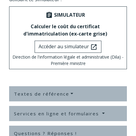
SIMULATEUR
assignment
Calculer le coût du certificat
d'immatriculation (ex-carte grise)
Accéder au simulateur
open_in_new
Direction de l'information légale et administrative (Dila) -
Première ministre
Textes de référence
Services en ligne et formulaires
Questions ? Réponses !