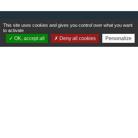
Contacts
This site uses cookies and gives you control over what you want
Commune de Cieux
to activate
6, avenue du Lac
OK, accept all
Deny all cookies
Personalize
87520 Cieux - FRANCE
+33 5 55 03 30 28
Contact par formulaire
Liens
Communauté de communes du
Haut Limousin