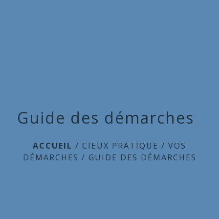
Commune
de
menu
Cieux
Guide des démarches
ACCUEIL
/
CIEUX PRATIQUE
/
VOS
DÉMARCHES
/
GUIDE DES DÉMARCHES