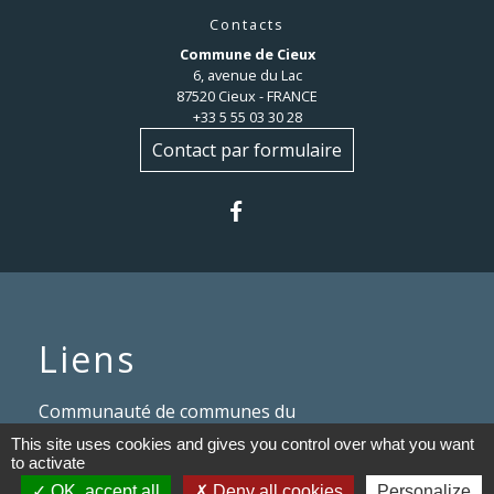
Contacts
Commune de Cieux
6, avenue du Lac
87520 Cieux - FRANCE
+33 5 55 03 30 28
Contact par formulaire
Liens
Communauté de communes du
Haut Limousin
This site uses cookies and gives you control over what you want
to activate
Le tourisme en Haut Limousin
OK, accept all
Deny all cookies
Personalize