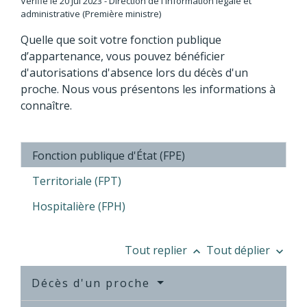
Vérifié le 20 Jul 2023 - Direction de l'information légale et
administrative (Première ministre)
Quelle que soit votre fonction publique
d’appartenance, vous pouvez bénéficier
d'autorisations d'absence lors du décès d'un
proche. Nous vous présentons les informations à
connaître.
Fonction publique d'État (FPE)
Territoriale (FPT)
Hospitalière (FPH)
Tout replier
Tout déplier
keyboard_arrow_up
keyboard_arrow_down
Décès d'un proche