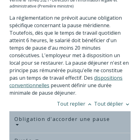
Vérifié le 18 Feb 2021 - Direction de l'information légale et
administrative (Première ministre)
La réglementation ne prévoit aucune obligation
spécifique concernant la pause méridienne.
Toutefois, dès que le temps de travail quotidien
atteint 6 heures, le salarié doit bénéficier d'un
temps de pause d'au moins 20 minutes
consécutives. L'employeur met à disposition un
local pour se restaurer. La pause déjeuner n'est en
principe pas rémunérée puisqu'elle ne constitue
pas un temps de travail effectif. Des
dispositions
conventionnelles
peuvent définir une durée
minimale de pause déjeuner.
Tout replier
Tout déplier
keyboard_arrow_up
keyboard_arrow_down
Obligation d'accorder une pause