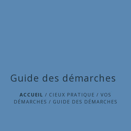
Commune
de
menu
Cieux
Guide des démarches
ACCUEIL
/
CIEUX PRATIQUE
/
VOS
DÉMARCHES
/
GUIDE DES DÉMARCHES