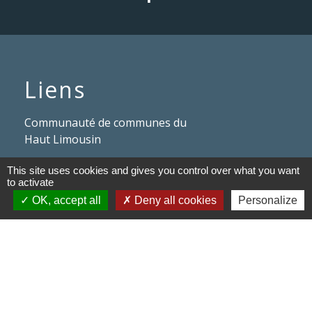
Liens
Communauté de communes du
Haut Limousin
Le tourisme en Haut Limousin
This site uses cookies and gives you control over what you want
to activate
Conservatoire d'espaces
OK, accept all
Deny all cookies
Personalize
naturels en Limousin
Conseil départemental de la
Haute-Vienne
Panneau Pocket