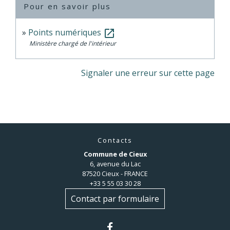
Pour en savoir plus
Points numériques
open_in_new
Ministère chargé de l'intérieur
Signaler une erreur sur cette page
Contacts
Commune de Cieux
6, avenue du Lac
87520 Cieux - FRANCE
+33 5 55 03 30 28
Contact par formulaire