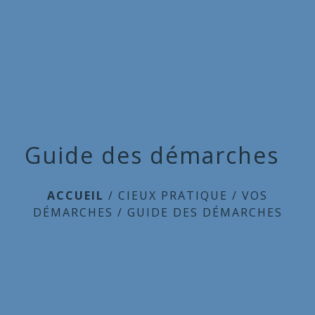
Commune
de
menu
Cieux
Guide des démarches
ACCUEIL
/
CIEUX PRATIQUE
/
VOS
DÉMARCHES
/
GUIDE DES DÉMARCHES