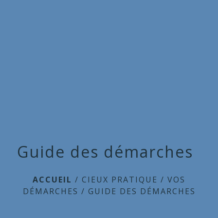
Commune
de
menu
Cieux
Guide des démarches
ACCUEIL
/
CIEUX PRATIQUE
/
VOS
DÉMARCHES
/
GUIDE DES DÉMARCHES