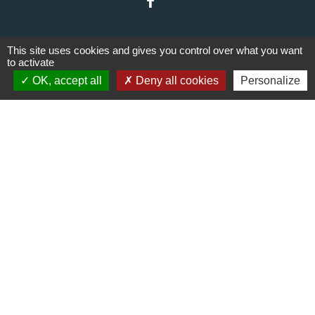
This site uses cookies and gives you control over what you want
to activate
OK, accept all
Deny all cookies
Personalize
Liens
Communauté de communes du
Haut Limousin
Le tourisme en Haut Limousin
Conservatoire d'espaces
naturels en Limousin
Conseil départemental de la
Haute-Vienne
Panneau Pocket