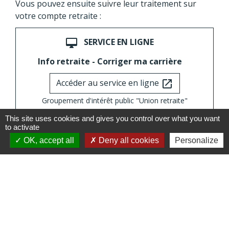
Vous pouvez ensuite suivre leur traitement sur
votre compte retraite :
SERVICE EN LIGNE
desktop_mac
Info retraite - Corriger ma carrière
Accéder au service en ligne
open_in_new
Groupement d'intérêt public "Union retraite"
This site uses cookies and gives you control over what you want
to activate
OK, accept all
Deny all cookies
Personalize
Textes de référence
Signaler une erreur sur cette page