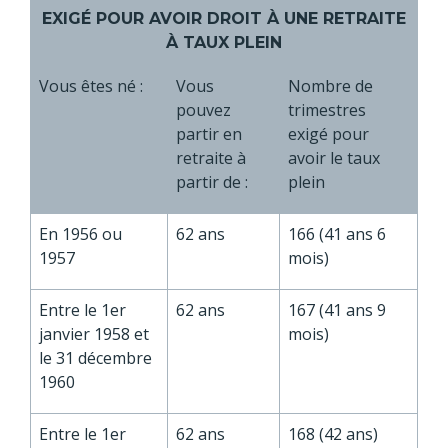
EXIGÉ POUR AVOIR DROIT À UNE RETRAITE
À TAUX PLEIN
Vous êtes né :
Vous
Nombre de
pouvez
trimestres
partir en
exigé pour
retraite à
avoir le taux
partir de :
plein
En 1956 ou
62 ans
166 (41 ans 6
1957
mois)
Entre le 1
er
62 ans
167 (41 ans 9
janvier 1958 et
mois)
le 31 décembre
1960
Entre le 1
er
62 ans
168 (42 ans)