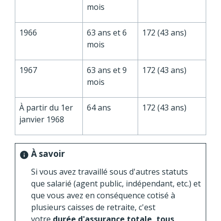
mois
1966
63 ans et 6
172 (43 ans)
mois
1967
63 ans et 9
172 (43 ans)
mois
À partir du 1
er
64 ans
172 (43 ans)
janvier 1968
À savoir
info
Si vous avez travaillé sous d'autres statuts
que salarié (agent public, indépendant, etc.) et
que vous avez en conséquence cotisé à
plusieurs caisses de retraite, c'est
votre
durée d'assurance totale, tous