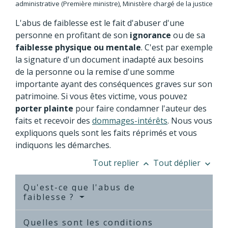
administrative (Première ministre), Ministère chargé de la justice
L'abus de faiblesse est le fait d'abuser d'une
personne en profitant de son
ignorance
ou de sa
faiblesse physique ou mentale
. C'est par exemple
la signature d'un document inadapté aux besoins
de la personne ou la remise d'une somme
importante ayant des conséquences graves sur son
patrimoine. Si vous êtes victime, vous pouvez
porter plainte
pour faire condamner l'auteur des
faits et recevoir des
dommages-intérêts
. Nous vous
expliquons quels sont les faits réprimés et vous
indiquons les démarches.
Tout replier
Tout déplier
keyboard_arrow_up
keyboard_arrow_down
Qu'est-ce que l'abus de
faiblesse ?
Quelles sont les conditions