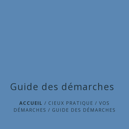
Commune
de
menu
Cieux
Guide des démarches
ACCUEIL
/
CIEUX PRATIQUE
/
VOS
DÉMARCHES
/
GUIDE DES DÉMARCHES