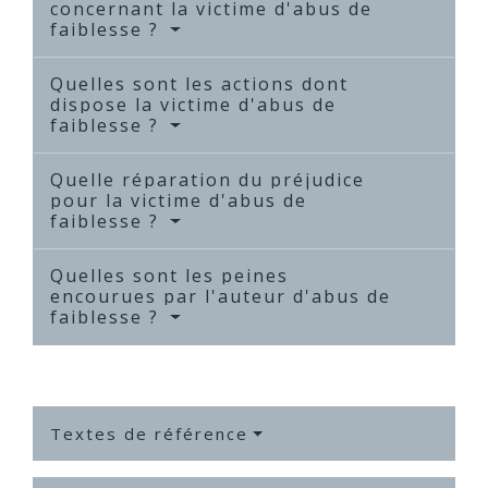
concernant la victime d'abus de
faiblesse ?
Quelles sont les actions dont
dispose la victime d'abus de
faiblesse ?
Quelle réparation du préjudice
pour la victime d'abus de
faiblesse ?
Quelles sont les peines
encourues par l'auteur d'abus de
faiblesse ?
Textes de référence