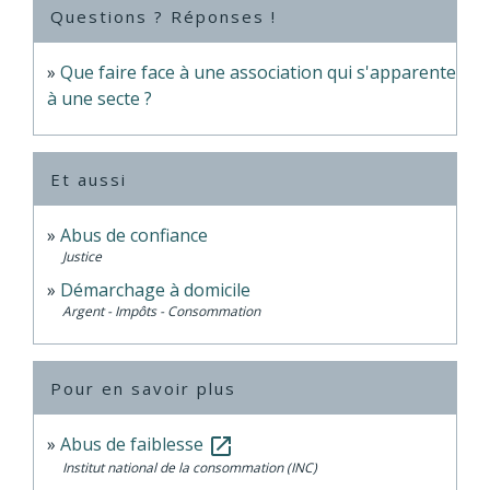
Questions ? Réponses !
Que faire face à une association qui s'apparente
à une secte ?
Et aussi
Abus de confiance
Justice
Démarchage à domicile
Argent - Impôts - Consommation
Pour en savoir plus
Abus de faiblesse
open_in_new
Institut national de la consommation (INC)