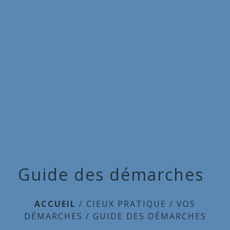
Commune
de
menu
Cieux
Guide des démarches
ACCUEIL
/
CIEUX PRATIQUE
/
VOS
DÉMARCHES
/
GUIDE DES DÉMARCHES