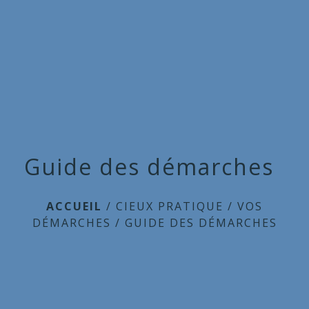
Commune
de
menu
Cieux
Guide des démarches
ACCUEIL
/
CIEUX PRATIQUE
/
VOS
DÉMARCHES
/
GUIDE DES DÉMARCHES