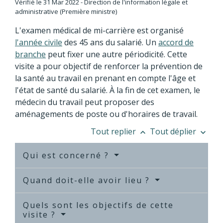
Vérifié le 31 Mar 2022 - Direction de l'information légale et
administrative (Première ministre)
L'examen médical de mi-carrière est organisé
l'année civile
des 45 ans du salarié. Un
accord de
branche
peut fixer une autre périodicité. Cette
visite a pour objectif de renforcer la prévention de
la santé au travail en prenant en compte l'âge et
l'état de santé du salarié. À la fin de cet examen, le
médecin du travail peut proposer des
aménagements de poste ou d'horaires de travail.
Tout replier
Tout déplier
keyboard_arrow_up
keyboard_arrow_down
Qui est concerné ?
Quand doit-elle avoir lieu ?
Quels sont les objectifs de cette
visite ?