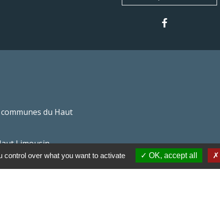
 communes du Haut
Haut Limousin
 control over what you want to activate
OK, accept all
espaces naturels en
ental de la Haute-