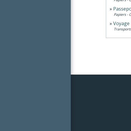
Passepo
Papiers - 
Voyage 
Transports