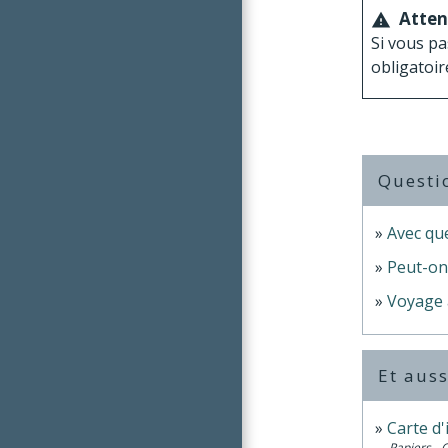
Atten
warning
Si vous pa
obligatoir
Questi
Avec que
Peut-on 
Voyage a
Et auss
Carte d'
Papiers - 