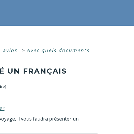
n avion
>
Avec quels documents
É UN FRANÇAIS
tre)
er
.
voyage, il vous faudra présenter un