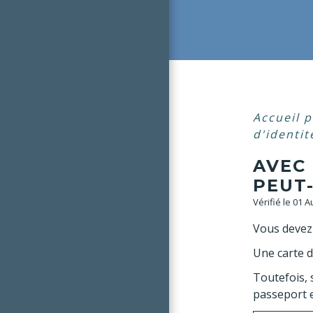
Accueil p
d'identit
AVEC
PEUT
Vérifié le 01 
Vous devez
Une carte d
Toutefois, 
passeport e