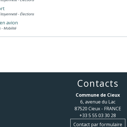
rt
Citoyenneté - Élections
en avion
 - Mobilité
Contacts
Commune de Cieux
6, avenue du Lac
87520 Cieux - FRANCE
+33 5 55 03 30 28
Contact par formulaire