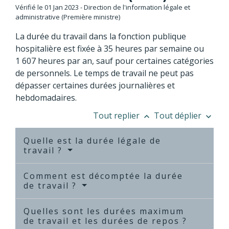
Vérifié le 01 Jan 2023 - Direction de l'information légale et
administrative (Première ministre)
La durée du travail dans la fonction publique
hospitalière est fixée à 35 heures par semaine ou
1 607 heures par an, sauf pour certaines catégories
de personnels. Le temps de travail ne peut pas
dépasser certaines durées journalières et
hebdomadaires.
Tout replier
Tout déplier
keyboard_arrow_up
keyboard_arrow_down
Quelle est la durée légale de
travail ?
Comment est décomptée la durée
de travail ?
Quelles sont les durées maximum
de travail et les durées de repos ?