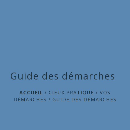
Commune
de
menu
Cieux
Guide des démarches
ACCUEIL
/
CIEUX PRATIQUE
/
VOS
DÉMARCHES
/
GUIDE DES DÉMARCHES