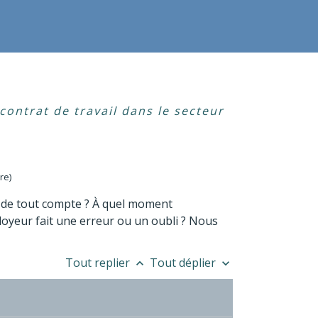
contrat de travail dans le secteur
re)
e de tout compte ? À quel moment
ployeur fait une erreur ou un oubli ? Nous
Tout replier
Tout déplier
keyboard_arrow_up
keyboard_arrow_down