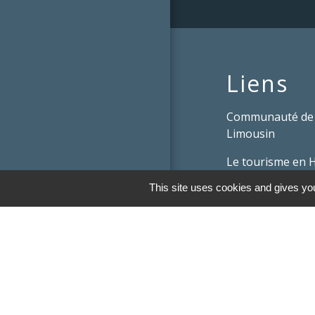
Liens
Communauté de
Limousin
Le tourisme en 
This site uses cookies and gives you
Conservatoire d'
Limousin
Conseil départem
Vienne
Panneau Pocket