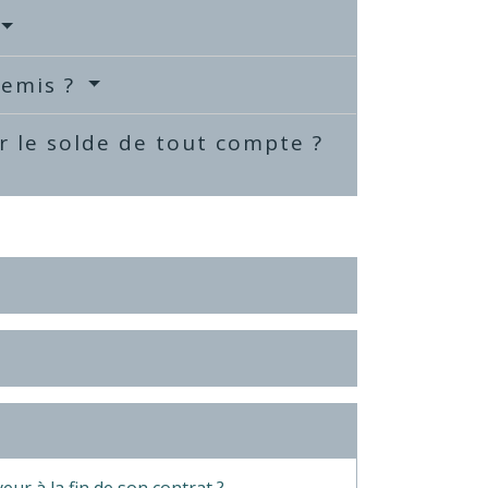
remis ?
 le solde de tout compte ?
ur à la fin de son contrat ?