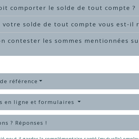
it comporter le solde de tout compte ?
votre solde de tout compte vous est-il 
n contester les sommes mentionnées sur
 de référence
s en ligne et formulaires
ons ? Réponses !
ié peut-il garder la complémentaire santé (mutuelle) employe