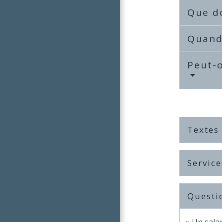
Que do
Quand 
Peut-o
Textes
Service
Questi
Un salar