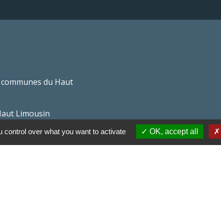
 communes du Haut
Haut Limousin
 control over what you want to activate
OK, accept all
espaces naturels en
ental de la Haute-