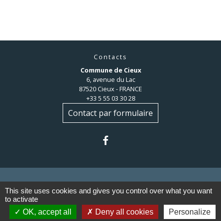
Contacts
Commune de Cieux
6, avenue du Lac
87520 Cieux - FRANCE
+33 5 55 03 30 28
Contact par formulaire
This site uses cookies and gives you control over what you want
to activate
Liens
OK, accept all
Deny all cookies
Personalize