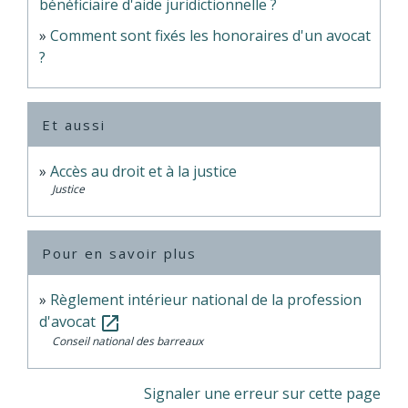
bénéficiaire d'aide juridictionnelle ?
Comment sont fixés les honoraires d'un avocat
?
Et aussi
Accès au droit et à la justice
Justice
Pour en savoir plus
Règlement intérieur national de la profession
d'avocat
open_in_new
Conseil national des barreaux
Signaler une erreur sur cette page