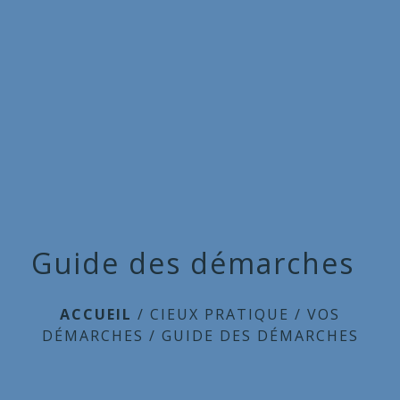
Commune
de
menu
Cieux
Guide des démarches
ACCUEIL
/
CIEUX PRATIQUE
/
VOS
DÉMARCHES
/
GUIDE DES DÉMARCHES