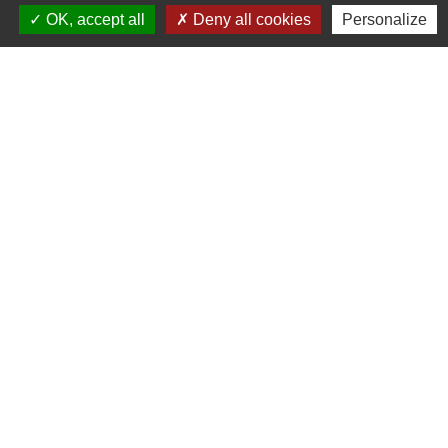
OK, accept all
Deny all cookies
Personalize
Liens
Communauté de communes du
Haut Limousin
Le tourisme en Haut Limousin
Conservatoire d'espaces
naturels en Limousin
Conseil départemental de la
Haute-Vienne
Panneau Pocket