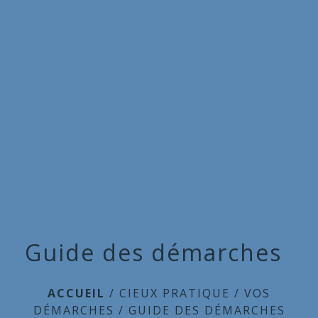
Commune
de
menu
Cieux
Guide des démarches
ACCUEIL
/
CIEUX PRATIQUE
/
VOS
DÉMARCHES
/
GUIDE DES DÉMARCHES