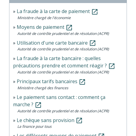
La fraude à la carte de paiement
open_in_new
Ministère chargé de l'économie
Moyens de paiement
open_in_new
Autorité de contrôle prudentiel et de résolution (ACPR)
Utilisation d'une carte bancaire
open_in_new
Autorité de contrôle prudentiel et de résolution (ACPR)
La fraude à la carte bancaire : quelles
précautions prendre et comment réagir ?
open_in_new
Autorité de contrôle prudentiel et de résolution (ACPR)
Principaux tarifs bancaires
open_in_new
Ministère chargé des finances
Le paiement sans contact : comment ça
marche ?
open_in_new
Autorité de contrôle prudentiel et de résolution (ACPR)
Le chèque sans provision
open_in_new
La finance pour tous
Les différents moyens de paiement