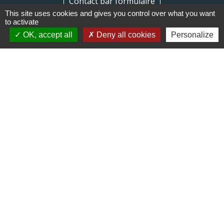
Contact par formulaire
This site uses cookies and gives you control over what you want
to activate
OK, accept all
Deny all cookies
Personalize
Liens
Communauté de communes du
Haut Limousin
Le tourisme en Haut Limousin
Conservatoire d'espaces
naturels en Limousin
Conseil départemental de la
Haute-Vienne