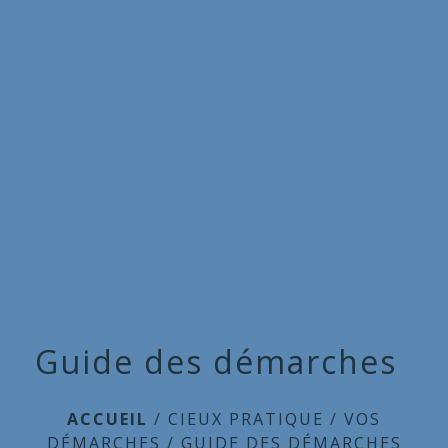
Commune
de
menu
Cieux
Guide des démarches
ACCUEIL
/
CIEUX PRATIQUE
/
VOS
DÉMARCHES
/
GUIDE DES DÉMARCHES