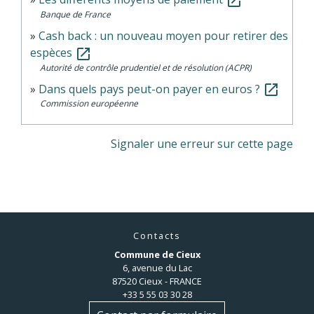
open_in_new
Banque de France
Cash back : un nouveau moyen pour retirer des
espèces
open_in_new
Autorité de contrôle prudentiel et de résolution (ACPR)
Dans quels pays peut-on payer en euros ?
open_in_new
Commission européenne
Signaler une erreur sur cette page
Contacts
Commune de Cieux
6, avenue du Lac
87520 Cieux - FRANCE
+33 5 55 03 30 28