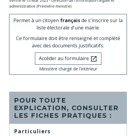
Vérifié le 15 Mar 2023 - Direction de l'information légale et
administrative (Première ministre)
Permet à un citoyen
français
de s'inscrire sur la
liste électorale d'une mairie.
Ce formulaire doit être renseigné et complété
avec des documents justificatifs.
Accéder au formulaire
open_in_new
Ministère chargé de l'intérieur
POUR TOUTE
EXPLICATION, CONSULTER
LES FICHES PRATIQUES :
Particuliers