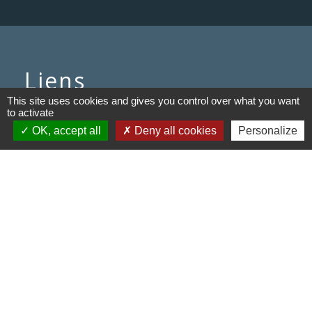
Liens
This site uses cookies and gives you control over what you want
Communauté de communes du
to activate
Haut Limousin
OK, accept all
Deny all cookies
Personalize
Le tourisme en Haut Limousin
Conservatoire d'espaces
naturels en Limousin
Conseil départemental de la
Haute-Vienne
Panneau Pocket