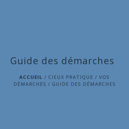
Commune
de
menu
Cieux
Guide des démarches
ACCUEIL
/
CIEUX PRATIQUE
/
VOS
DÉMARCHES
/
GUIDE DES DÉMARCHES