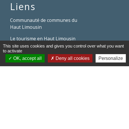
Liens
Communauté de communes du
Haut Limousin
Le tourisme en Haut Limousin
This site uses cookies and gives you control over what you want
Conservatoire d'espaces
to activate
naturels en Limousin
OK, accept all
Deny all cookies
Personalize
Conseil départemental de la
Haute-Vienne
Panneau Pocket
Mentions légales
-
Politique de confidentialité
-
Accessibilité
-
Application mobile Localiti
-
Plan du site
-
Gestion des cookies