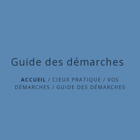
Commune
de
menu
Cieux
Guide des démarches
ACCUEIL
/
CIEUX PRATIQUE
/
VOS
DÉMARCHES
/
GUIDE DES DÉMARCHES