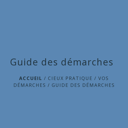
Commune
de
menu
Cieux
Guide des démarches
ACCUEIL
/
CIEUX PRATIQUE
/
VOS
DÉMARCHES
/
GUIDE DES DÉMARCHES