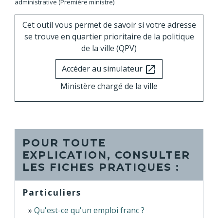
administrative (Première ministre)
Cet outil vous permet de savoir si votre adresse
se trouve en quartier prioritaire de la politique
de la ville (QPV)
Accéder au simulateur
open_in_new
Ministère chargé de la ville
POUR TOUTE
EXPLICATION, CONSULTER
LES FICHES PRATIQUES :
Particuliers
Qu'est-ce qu'un emploi franc ?