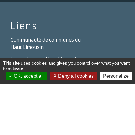
Liens
Communauté de communes du
Haut Limousin
Le tourisme en Haut Limousin
This site uses cookies and gives you control over what you want
to activate
Conservatoire d'espaces
OK, accept all
Deny all cookies
Personalize
naturels en Limousin
Conseil départemental de la
Haute-Vienne
Panneau Pocket
Mentions légales
-
Politique de confidentialité
-