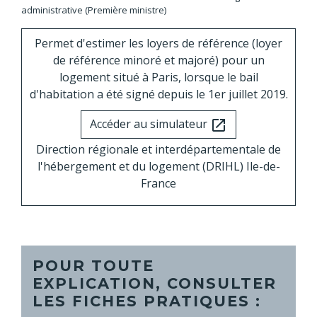
administrative (Première ministre)
Permet d'estimer les loyers de référence (loyer
de référence minoré et majoré) pour un
logement situé à Paris, lorsque le bail
d'habitation a été signé depuis le 1
er
juillet 2019.
Accéder au simulateur
open_in_new
Direction régionale et interdépartementale de
l'hébergement et du logement (DRIHL) Ile-de-
France
POUR TOUTE
EXPLICATION, CONSULTER
LES FICHES PRATIQUES :