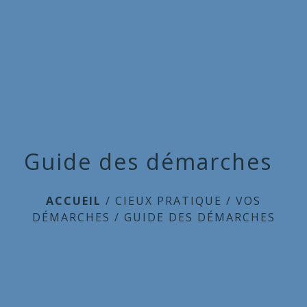
Commune
de
menu
Cieux
Guide des démarches
ACCUEIL
/
CIEUX PRATIQUE
/
VOS
DÉMARCHES
/
GUIDE DES DÉMARCHES