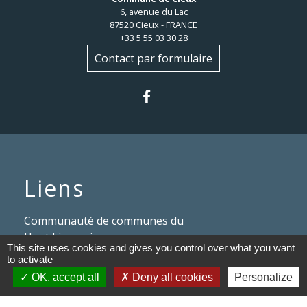
6, avenue du Lac
87520 Cieux - FRANCE
+33 5 55 03 30 28
Contact par formulaire
Liens
Communauté de communes du
Haut Limousin
This site uses cookies and gives you control over what you want
to activate
Le tourisme en Haut Limousin
OK, accept all
Deny all cookies
Personalize
Conservatoire d'espaces