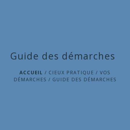
Commune
de
menu
Cieux
Guide des démarches
ACCUEIL
/
CIEUX PRATIQUE
/
VOS
DÉMARCHES
/
GUIDE DES DÉMARCHES