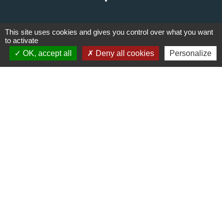
This site uses cookies and gives you control over what you want
to activate
OK, accept all
Deny all cookies
Personalize
Liens
Communauté de communes du
Haut Limousin
Le tourisme en Haut Limousin
Conservatoire d'espaces
naturels en Limousin
Conseil départemental de la
Haute-Vienne
Panneau Pocket