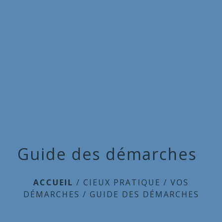
Commune
de
menu
Cieux
Guide des démarches
ACCUEIL
/
CIEUX PRATIQUE
/
VOS
DÉMARCHES
/
GUIDE DES DÉMARCHES