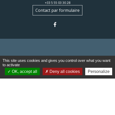
+33 5 55 03 30 28
Contact par formulaire
Liens
This site uses cookies and gives you control over what you want
to activate
Communauté de communes du
OK, accept all
Deny all cookies
Personalize
Haut Limousin
Le tourisme en Haut Limousin
Conservatoire d'espaces
naturels en Limousin
Conseil départemental de la