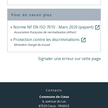
Pour en savoir plus
Norme NF EN ISO 7010 - Mars 2020 (payant)
open_in_new
Association française de normalisation (Afnor)
Protection contre les discriminations
open_in_new
Ministère chargé du travail
Signaler une erreur sur cette page
Contacts
Commune de Cieux
6, avenue du Lac
87520 Cieux - FRANCE