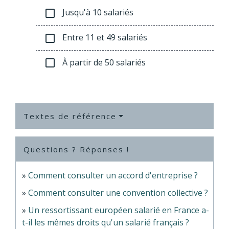
Jusqu'à 10 salariés
check_box_outline_blank
Entre 11 et 49 salariés
check_box_outline_blank
À partir de 50 salariés
check_box_outline_blank
Textes de référence
Questions ? Réponses !
Comment consulter un accord d'entreprise ?
Comment consulter une convention collective ?
Un ressortissant européen salarié en France a-
t-il les mêmes droits qu'un salarié français ?