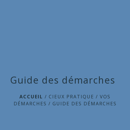
Commune
de
menu
Cieux
Guide des démarches
ACCUEIL
/
CIEUX PRATIQUE
/
VOS
DÉMARCHES
/
GUIDE DES DÉMARCHES