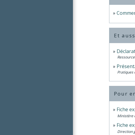
Comment
Et auss
Déclara
Ressource
Présent
Pratiques
Pour en
Fiche ex
Ministère 
Fiche ex
Direction 