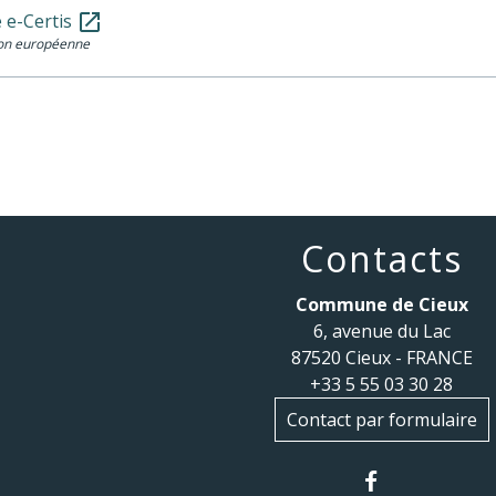
 e-Certis
open_in_new
on européenne
Contacts
Commune de Cieux
6, avenue du Lac
87520 Cieux - FRANCE
+33 5 55 03 30 28
Contact par formulaire