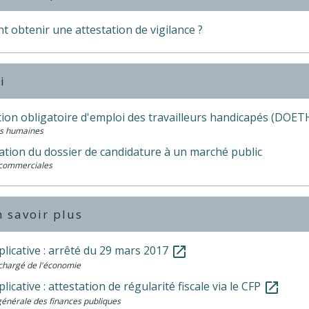
 obtenir une attestation de vigilance ?
i
tion obligatoire d'emploi des travailleurs handicapés (DOET
s humaines
ation du dossier de candidature à un marché public
 commerciales
 savoir plus
plicative : arrêté du 29 mars 2017
open_in_new
chargé de l'économie
plicative : attestation de régularité fiscale via le CFP
open_in_new
générale des finances publiques