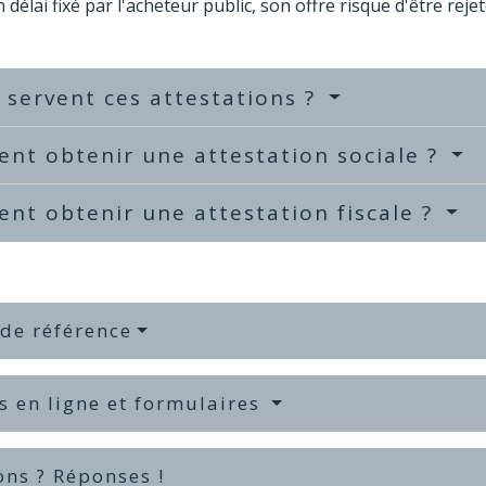
délai fixé par l'acheteur public, son offre risque d'être rejet
 servent ces attestations ?
nt obtenir une attestation sociale ?
t obtenir une attestation fiscale ?
 de référence
s en ligne et formulaires
ons ? Réponses !