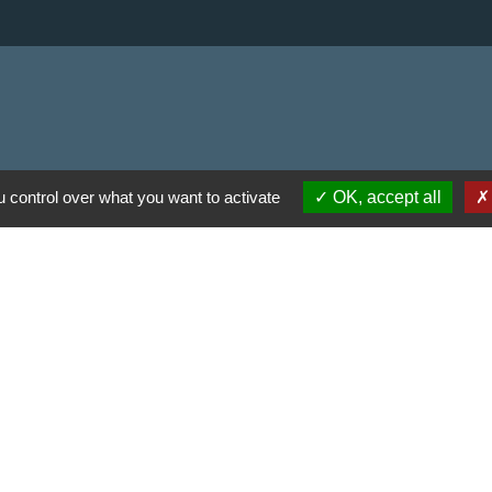
 communes du Haut
 control over what you want to activate
OK, accept all
Haut Limousin
espaces naturels en
ental de la Haute-