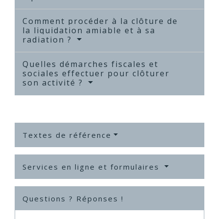
Comment procéder à la clôture de
la liquidation amiable et à sa
radiation ?
Quelles démarches fiscales et
sociales effectuer pour clôturer
son activité ?
Textes de référence
Services en ligne et formulaires
Questions ? Réponses !