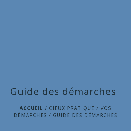
Commune
de
menu
Cieux
Guide des démarches
ACCUEIL
/
CIEUX PRATIQUE
/
VOS
DÉMARCHES
/
GUIDE DES DÉMARCHES