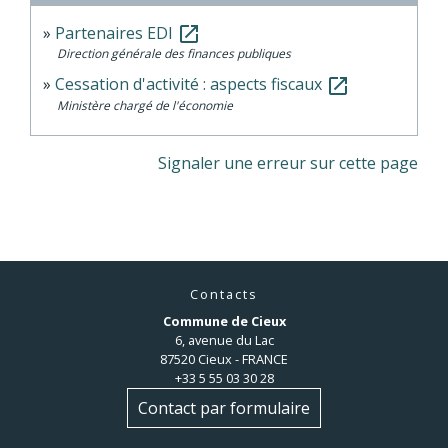
Partenaires EDI
open_in_new
Direction générale des finances publiques
Cessation d'activité : aspects fiscaux
open_in_new
Ministère chargé de l'économie
Signaler une erreur sur cette page
Contacts
Commune de Cieux
6, avenue du Lac
87520 Cieux - FRANCE
+33 5 55 03 30 28
Contact par formulaire