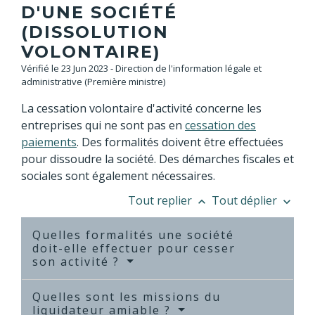
D'UNE SOCIÉTÉ
(DISSOLUTION
VOLONTAIRE)
Vérifié le 23 Jun 2023 - Direction de l'information légale et
administrative (Première ministre)
La cessation volontaire d'activité concerne les
entreprises qui ne sont pas en
cessation des
paiements
. Des formalités doivent être effectuées
pour dissoudre la société. Des démarches fiscales et
sociales sont également nécessaires.
Tout replier
Tout déplier
keyboard_arrow_up
keyboard_arrow_down
Quelles formalités une société
doit-elle effectuer pour cesser
son activité ?
Quelles sont les missions du
liquidateur amiable ?