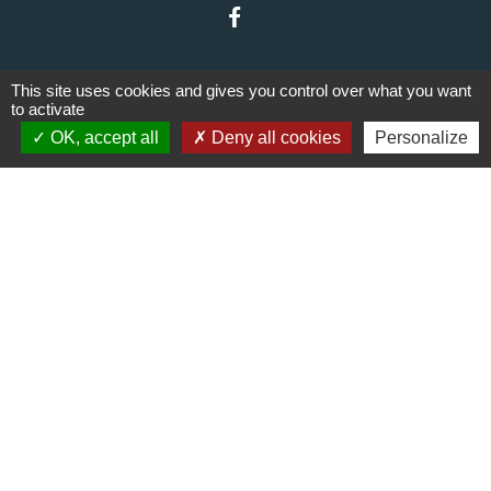
This site uses cookies and gives you control over what you want
to activate
OK, accept all
Deny all cookies
Personalize
Liens
Communauté de communes du
Haut Limousin
Le tourisme en Haut Limousin
Conservatoire d'espaces
naturels en Limousin
Conseil départemental de la
Haute-Vienne
Panneau Pocket