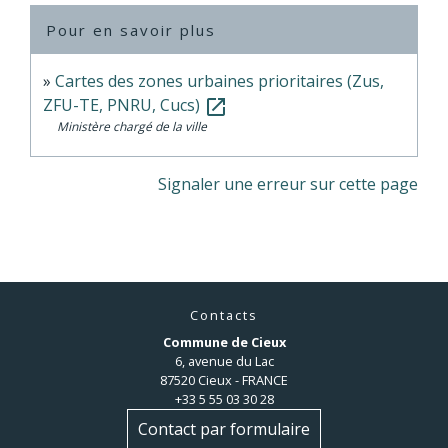
Pour en savoir plus
Cartes des zones urbaines prioritaires (Zus,
ZFU-TE, PNRU, Cucs)
open_in_new
Ministère chargé de la ville
Signaler une erreur sur cette page
Contacts
Commune de Cieux
6, avenue du Lac
87520 Cieux - FRANCE
+33 5 55 03 30 28
Contact par formulaire