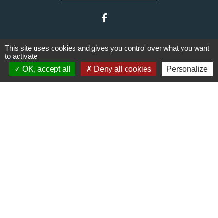
This site uses cookies and gives you control over what you want
to activate
OK, accept all
Deny all cookies
Personalize
Liens
Communauté de communes du
Haut Limousin
Le tourisme en Haut Limousin
Conservatoire d'espaces
naturels en Limousin
Conseil départemental de la
Haute-Vienne