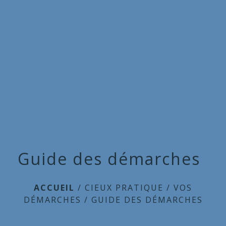
Commune
de
menu
Cieux
Guide des démarches
ACCUEIL
/
CIEUX PRATIQUE
/
VOS
DÉMARCHES
/
GUIDE DES DÉMARCHES