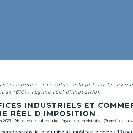
professionnels
>
Fiscalité
>
Impôt sur le reven
aux (BIC) : régime réel d'imposition
ICES INDUSTRIELS ET COMMERC
E RÉEL D'IMPOSITION
un 2023 - Direction de l'information légale et administrative (Première minist
personne physique soumise à l'impôt sur le revenu (IR) perç