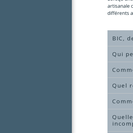
artisanale 
différents a
BIC, d
Qui pe
Commen
Quel r
Comme
Quelle
incom