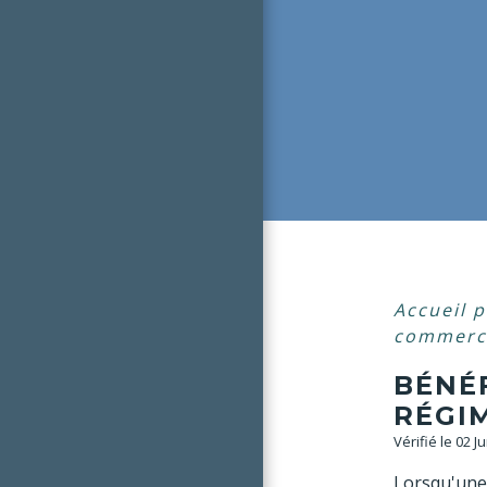
Accueil 
commerci
BÉNÉF
RÉGIM
Vérifié le 02 J
Lorsqu'une 