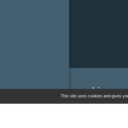
Liens
This site uses cookies and gives you
Communauté de
Limousin
Le tourisme en 