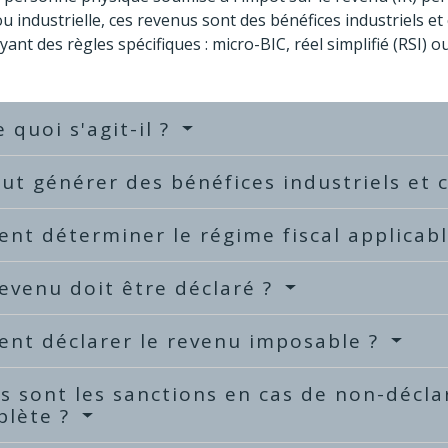
ou industrielle, ces revenus sont des bénéfices industriels et
yant des règles spécifiques : micro-BIC, réel simplifié (RSI) o
e quoi s'agit-il ?
ut générer des bénéfices industriels et
t déterminer le régime fiscal applicab
evenu doit être déclaré ?
nt déclarer le revenu imposable ?
s sont les sanctions en cas de non-décla
plète ?