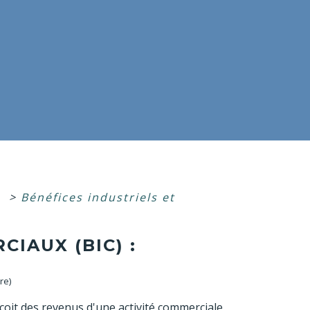
u
>
Bénéfices industriels et
IAUX (BIC) :
re)
oit des revenus d'une activité commerciale,