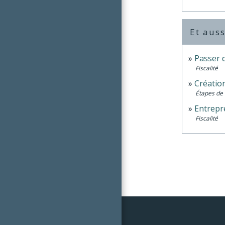
Et auss
Passer d
Fiscalité
Création
Étapes de 
Entrepre
Fiscalité