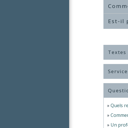
Comme
Est-il
Textes
Service
Questi
Quels re
Comment 
Un profe