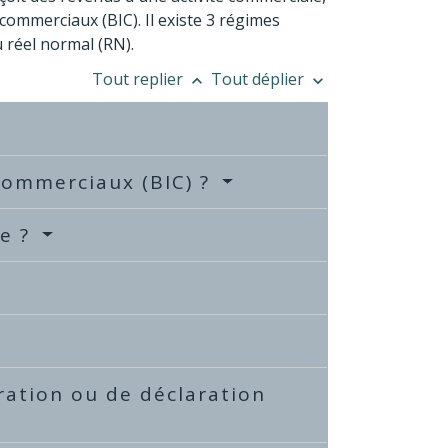
 commerciaux (BIC). Il existe 3 régimes
u réel normal (RN).
Tout replier
Tout déplier
keyboard_arrow_up
keyboard_arrow_down
 commerciaux (BIC) ?
le ?
ration ou de déclaration