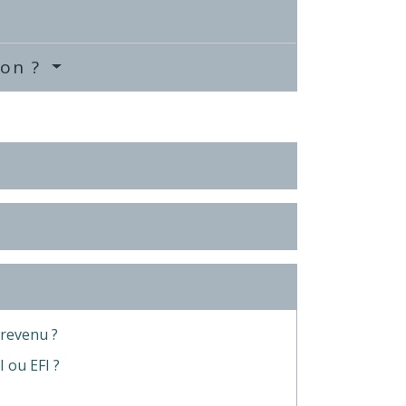
ion ?
 revenu ?
 ou EFI ?