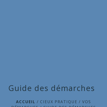
Commune
de
menu
Cieux
Guide des démarches
ACCUEIL
/
CIEUX PRATIQUE
/
VOS