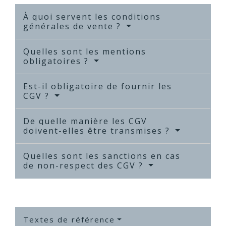
À quoi servent les conditions
générales de vente ?
Quelles sont les mentions
obligatoires ?
Est-il obligatoire de fournir les
CGV ?
De quelle manière les CGV
doivent-elles être transmises ?
Quelles sont les sanctions en cas
de non-respect des CGV ?
Textes de référence