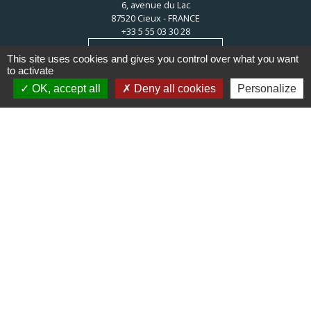
6, avenue du Lac
87520 Cieux - FRANCE
+33 5 55 03 30 28
Contact par formulaire
This site uses cookies and gives you control over what you want
to activate
OK, accept all
Deny all cookies
Personalize
Liens
Communauté de communes du
Haut Limousin
Le tourisme en Haut Limousin
Conservatoire d'espaces
naturels en Limousin