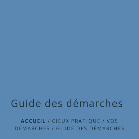
Commune
de
menu
Cieux
Guide des démarches
ACCUEIL
/
CIEUX PRATIQUE
/
VOS
DÉMARCHES
/
GUIDE DES DÉMARCHES