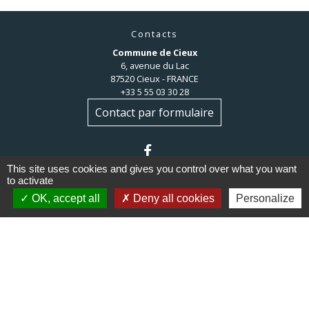
Contacts
Commune de Cieux
6, avenue du Lac
87520 Cieux - FRANCE
+33 5 55 03 30 28
Contact par formulaire
This site uses cookies and gives you control over what you want
to activate
OK, accept all
Deny all cookies
Personalize
Liens
Communauté de communes du
Haut Limousin