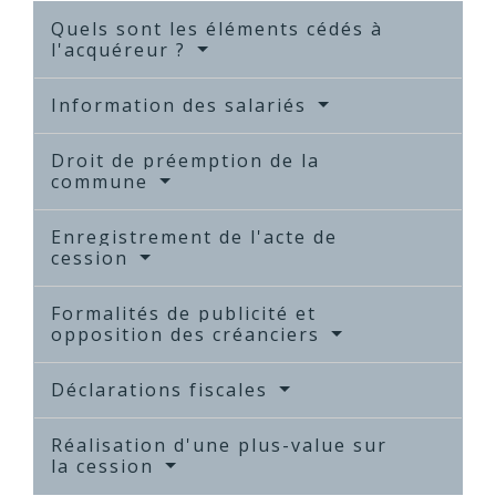
Quels sont les éléments cédés à
l'acquéreur ?
Information des salariés
Droit de préemption de la
commune
Enregistrement de l'acte de
cession
Formalités de publicité et
opposition des créanciers
Déclarations fiscales
Réalisation d'une plus-value sur
la cession