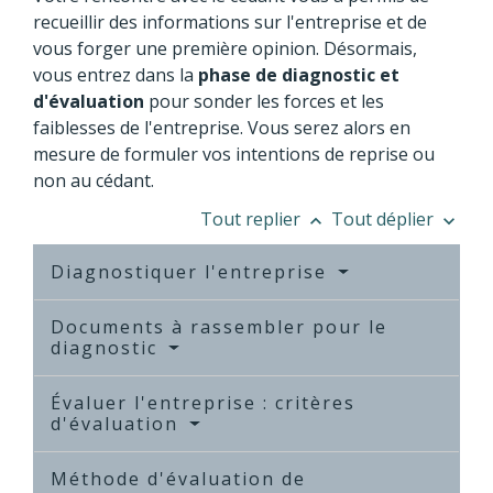
recueillir des informations sur l'entreprise et de
vous forger une première opinion. Désormais,
vous entrez dans la
phase de diagnostic et
d'évaluation
pour sonder les forces et les
faiblesses de l'entreprise. Vous serez alors en
mesure de formuler vos intentions de reprise ou
non au cédant.
Tout replier
Tout déplier
keyboard_arrow_up
keyboard_arrow_down
Diagnostiquer l'entreprise
Documents à rassembler pour le
diagnostic
Évaluer l'entreprise : critères
d'évaluation
Méthode d'évaluation de