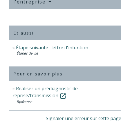
l'entreprise
Et aussi
Étape suivante : lettre d'intention
Étapes de vie
Pour en savoir plus
Réaliser un prédiagnostic de
reprise/transmission
open_in_new
Bpifrance
Signaler une erreur sur cette page