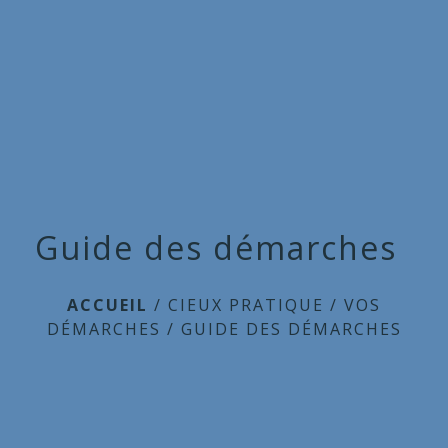
Commune
de
menu
Cieux
Guide des démarches
ACCUEIL
/
CIEUX PRATIQUE
/
VOS
DÉMARCHES
/
GUIDE DES DÉMARCHES