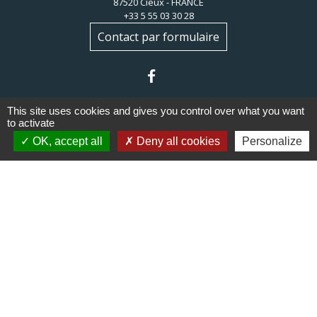
87520 Cieux - FRANCE
+33 5 55 03 30 28
Contact par formulaire
This site uses cookies and gives you control over what you want
to activate
OK, accept all
Deny all cookies
Personalize
Liens
Communauté de communes du
Haut Limousin
Le tourisme en Haut Limousin
Conservatoire d'espaces
naturels en Limousin