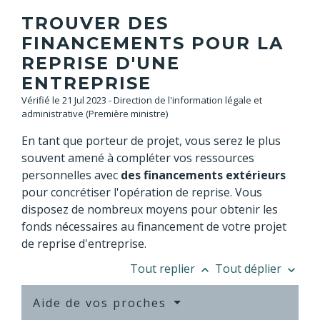
TROUVER DES
FINANCEMENTS POUR LA
REPRISE D'UNE
ENTREPRISE
Vérifié le 21 Jul 2023 - Direction de l'information légale et
administrative (Première ministre)
En tant que porteur de projet, vous serez le plus
souvent amené à compléter vos ressources
personnelles avec
des financements extérieurs
pour concrétiser l'opération de reprise. Vous
disposez de nombreux moyens pour obtenir les
fonds nécessaires au financement de votre projet
de reprise d'entreprise.
Tout replier
Tout déplier
keyboard_arrow_up
keyboard_arrow_down
Aide de vos proches