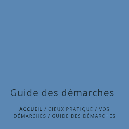
Commune
de
menu
Cieux
Guide des démarches
ACCUEIL
/
CIEUX PRATIQUE
/
VOS
DÉMARCHES
/
GUIDE DES DÉMARCHES