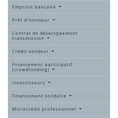
Emprunt bancaire
Prêt d'honneur
Contrat de développement
transmission
Crédit vendeur
Financement participatif
(crowdfunding)
Investisseurs
Financement solidaire
Microcrédit professionnel