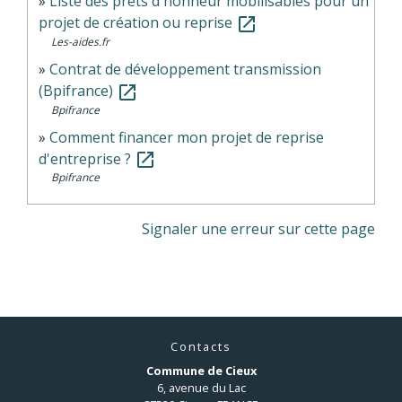
Liste des prêts d'honneur mobilisables pour un
projet de création ou reprise
open_in_new
Les-aides.fr
Contrat de développement transmission
(Bpifrance)
open_in_new
Bpifrance
Comment financer mon projet de reprise
d'entreprise ?
open_in_new
Bpifrance
Signaler une erreur sur cette page
Contacts
Commune de Cieux
6, avenue du Lac