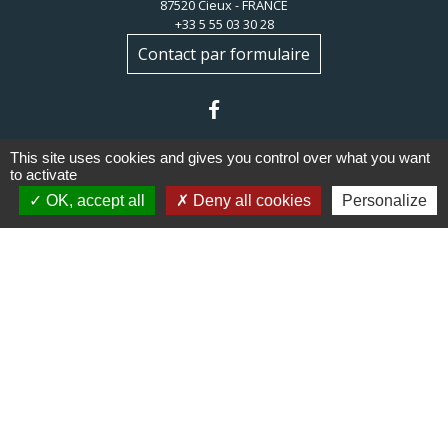
87520 Cieux - FRANCE
+33 5 55 03 30 28
Contact par formulaire
This site uses cookies and gives you control over what you want
to activate
OK, accept all
Deny all cookies
Personalize
Liens
Communauté de communes du
Haut Limousin
Le tourisme en Haut Limousin
Conservatoire d'espaces
naturels en Limousin