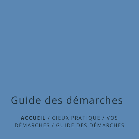
Commune
de
menu
Cieux
Guide des démarches
ACCUEIL
/
CIEUX PRATIQUE
/
VOS
DÉMARCHES
/
GUIDE DES DÉMARCHES