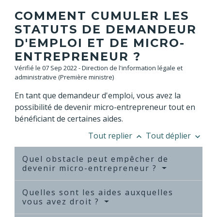
COMMENT CUMULER LES
STATUTS DE DEMANDEUR
D'EMPLOI ET DE MICRO-
ENTREPRENEUR ?
Vérifié le 07 Sep 2022 - Direction de l'information légale et
administrative (Première ministre)
En tant que demandeur d'emploi, vous avez la
possibilité de devenir micro-entrepreneur tout en
bénéficiant de certaines aides.
Tout replier
Tout déplier
keyboard_arrow_up
keyboard_arrow_down
Quel obstacle peut empêcher de
devenir micro-entrepreneur ?
Quelles sont les aides auxquelles
vous avez droit ?