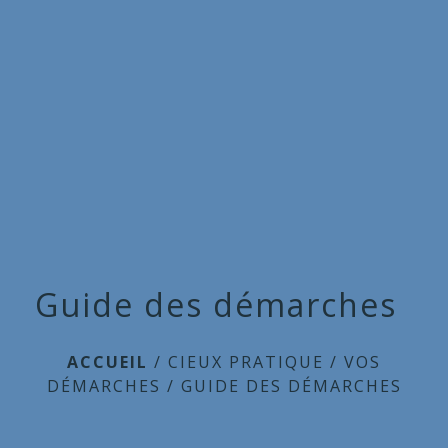
Commune
de
menu
Cieux
Guide des démarches
ACCUEIL
/
CIEUX PRATIQUE
/
VOS
DÉMARCHES
/
GUIDE DES DÉMARCHES