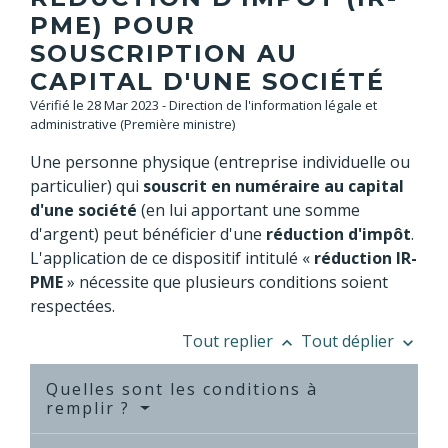
PME) POUR
SOUSCRIPTION AU
CAPITAL D'UNE SOCIÉTÉ
Vérifié le 28 Mar 2023 - Direction de l'information légale et
administrative (Première ministre)
Une personne physique (entreprise individuelle ou
particulier) qui
souscrit en numéraire au capital
d'une société
(en lui apportant une somme
d'argent) peut bénéficier d'une
réduction d'impôt
.
L'application de ce dispositif intitulé «
réduction IR-
PME
» nécessite que plusieurs conditions soient
respectées.
Tout replier
Tout déplier
keyboard_arrow_up
keyboard_arrow_down
Quelles sont les conditions à
remplir ?