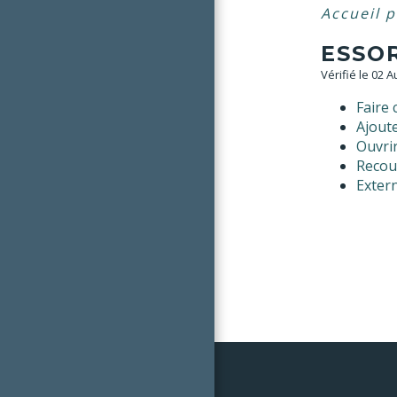
Accueil 
ESSOR
Vérifié le 02 
Faire 
Ajoute
Ouvri
Recour
Extern