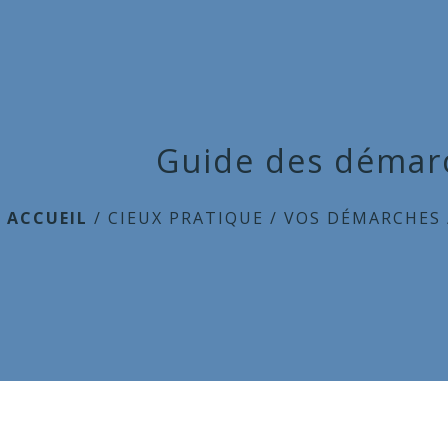
Guide des démar
ACCUEIL
/
CIEUX PRATIQUE
/
VOS DÉMARCHES